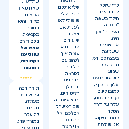
ההתנסות
שתדעו ,
כדי שיוכל
שלי אתכם
שאנו מאוד
לדבר עם
הוכיחה לי
מרוצים
הילד בשפתו
שיש לי לאן
מלירון והיא
“ובגובה
לפנות אם
בחורה
העיניים” וכך
אצטרך
מקסימה.
היה.
שיעורים
בכבוד רב,
אני שמחה
פרטיים או
אמא של
ששמעתי
עצות איך
שון ניימן
בעצתכם, רמי
לנהוג עם
ויקטוריה,
מחכה כל
הילדים
רחובות
שבוע
לקראת
לשיעורים עם
מבחנים
אלון ובנוסף ,
ובמהלך
תודה רבה
כמובן לשם
הלימודים.
על שירות
כך התכנסנו,
מקצועיות זה
מעולה.
עלה על דרך
שם המשחק
נשמח
המלך
אצלכם, אל
להיעזר
במתמטיקה.
תשתנו.
במורה פרטי
אני שולחת
אני רוצה
גם בעתיד,