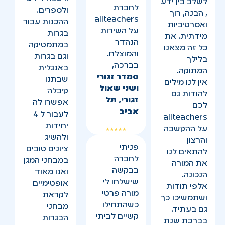
לשלב בין ידע
לחברת
ולספרים.
, הבנה, רוך
allteachers
ההכנות עבור
ואסרטיביות
על השירות
בגרות
מידתית. את
הנהדר
במתמטיקה
כל זה מצאנו
והמוצלח.
וגם בגרות
בלילך
בברכה,
באנגלית
המתוקה.
סמדר זגורי
שבתנו
אין לנו מילים
ושני שאול
קיבלה
להודות גם
זגורי, תל
אפשרו לה
לכם
אביב
לעבור ל 4
allteachers
יחידות
על ההקשבה
ולהשיג
והרצון
פניתי
ציונים טובים
להתאים לנו
לחברה
במבחני המגן
את המורה
בבקשה
ואנו מאוד
הנכונה.
שישלחו לי
אופטימיים
אלפי תודות
מורה פרטי
לקראת
ושתמשיכו כך
כשהתחילו
מבחני
גם בעתיד.
קשיים לביתי
הבגרות
בברכת שנת