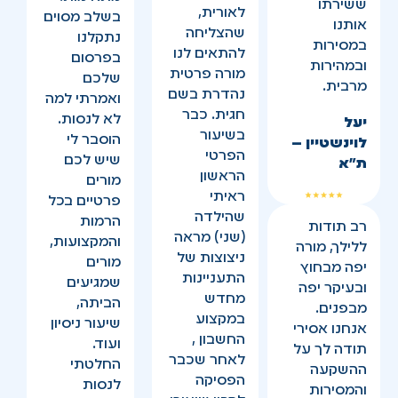
ששירתו
לאורית,
בשלב מסוים
אותנו
שהצליחה
נתקלנו
במסירות
להתאים לנו
בפרסום
ובמהירות
מורה פרטית
שלכם
מרבית.
נהדרת בשם
ואמרתי למה
חגית. כבר
לא לנסות.
יעל
בשיעור
הוסבר לי
לוינשטיין –
הפרטי
שיש לכם
ת”א
הראשון
מורים
ראיתי
פרטיים בכל
שהילדה
הרמות
רב תודות
(שני) מראה
והמקצועות,
ללילך, מורה
ניצוצות של
מורים
יפה מבחוץ
התעניינות
שמגיעים
ובעיקר יפה
מחדש
הביתה,
מבפנים.
במקצוע
שיעור ניסיון
אנחנו אסירי
החשבון ,
ועוד.
תודה לך על
לאחר שכבר
החלטתי
ההשקעה
הפסיקה
לנסות
והמסירות