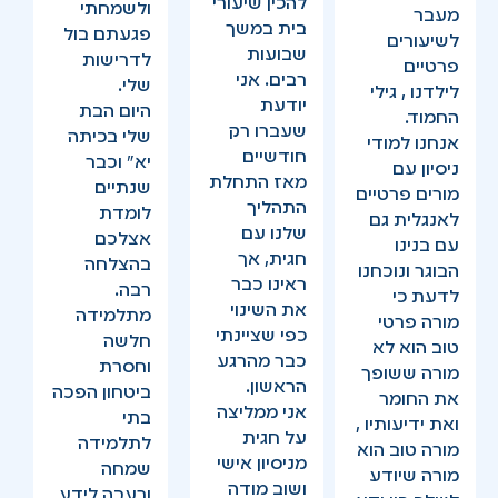
להכין שיעורי
ולשמחתי
מעבר
בית במשך
פגעתם בול
לשיעורים
שבועות
לדרישות
פרטיים
רבים. אני
שלי.
לילדנו , גילי
יודעת
היום הבת
החמוד.
שעברו רק
שלי בכיתה
אנחנו למודי
חודשיים
יא” וכבר
ניסיון עם
מאז התחלת
שנתיים
מורים פרטיים
התהליך
לומדת
לאנגלית גם
שלנו עם
אצלכם
עם בנינו
חגית, אך
בהצלחה
הבוגר ונוכחנו
ראינו כבר
רבה.
לדעת כי
את השינוי
מתלמידה
מורה פרטי
כפי שציינתי
חלשה
טוב הוא לא
כבר מהרגע
וחסרת
מורה ששופך
הראשון.
ביטחון הפכה
את החומר
אני ממליצה
בתי
ואת ידיעותיו ,
על חגית
לתלמידה
מורה טוב הוא
מניסיון אישי
שמחה
מורה שיודע
ושוב מודה
ורעבה לידע