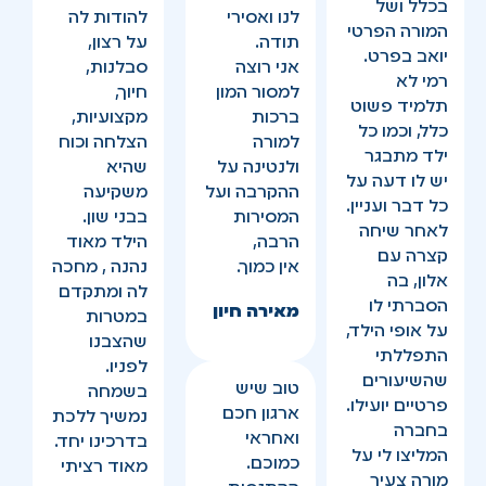
בכלל ושל
לנו ואסירי
להודות לה
המורה הפרטי
תודה.
על רצון,
יואב בפרט.
אני רוצה
סבלנות,
רמי לא
למסור המון
חיוך,
תלמיד פשוט
ברכות
מקצועיות,
כלל, וכמו כל
למורה
הצלחה וכוח
ילד מתבגר
ולנטינה על
שהיא
יש לו דעה על
ההקרבה ועל
משקיעה
כל דבר ועניין.
המסירות
בבני שון.
לאחר שיחה
הרבה,
הילד מאוד
קצרה עם
אין כמוך.
נהנה , מחכה
אלון, בה
לה ומתקדם
הסברתי לו
מאירה חיון
במטרות
על אופי הילד,
שהצבנו
התפללתי
לפניו.
שהשיעורים
טוב שיש
בשמחה
פרטיים יועילו.
ארגון חכם
נמשיך ללכת
בחברה
ואחראי
בדרכינו יחד.
המליצו לי על
כמוכם.
מאוד רציתי
מורה צעיר