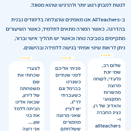
לגשת למבחן רגוע יותר ולהרגיש שהוא מסוגל.
ב-AllTeachers אנו מאמינים שהצלחה בלימודים נבנית
בהדרגה. כאשר המורה מתאים לתלמיד, כאשר השיעורים
מתקיימים בסביבה נוחה וכאשר יש תהליך אישי וברור,
ניתן לראות שינוי אמיתי בגישה ללמידה ובהישגים.
שלום רב,
פניתי אליכם
לצערי
שמי יונת
לפני שנתיים
שכחתי את
גלעדי, לקוחה
כשגרנו
שם
מרוצה
בכרמל וגם
משפחתה
מהשרות
כשעברתי
של לירון,
המקצועי
לר”ג.
שבאה אלינו
והאדיב של רן,
יש לציין
הביתה ללמד
נציג החברה
שאני מרוצה
את בני
ו-
מהמורים
שון….
allteachers
ששלחתם
אני רוצה