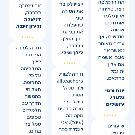
את ההמלצה
לציין לטובה
אם נצטרך.
קצת באיחור,
את המורה
בברכה,
אלון מלמד
שני
דניאלה
אותנו כבר
שהעלתה
ולירון זינגר.
שמונה
את בני על
חודשים , אך
דרך המלך.
עדיף מאוחר
בברכה,
תודה למורה
מאשר אף
לילך וגילי.
הפרטית
פעם. אשמח
לילך
אם אלון
המדהימה
יתוגמל
תודה לצוות
על כל
בהתאם.
allteachers
התקופה.
ולרן מנהל
תצליחי
יונת ורמי
המרכז
בהמשך
גלעדי,
ששלח לי
הדרך עם
ירושלים
מורה פרטית
תלמידים
מקסימה
נוספים,
(עינב). אני
ממליצה
שיעורים
לומדת כבר
בחום.
פרטיים